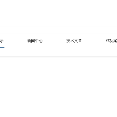
网站进入安卓版,芭乐视频官方下载,芭
示
新闻中心
技术文章
成功