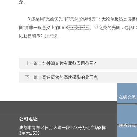
深。
3.多采用"光圈优先"和"景深阶梯曝光"：无论单反还是便携机
圈"并非一般意义上的F5.6、F4之类的光圈，包括
以获得明显的短景深。
上一篇：
红外滤光片有哪些应用范围?
下一篇：
高速摄像与高速摄影的异同点
在线交流
公司地址
联系方式
成都市青羊区日月大道一段978号万达广场3栋
3单元1509