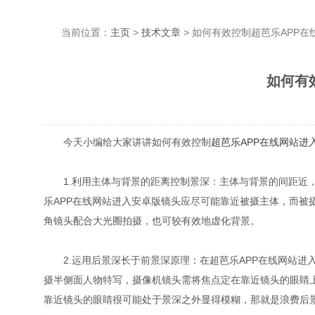
当前位置：
主页
>
技术文章
> 如何有效控制超芭乐APP
如何有
今天小编给大家讲讲如何有效控制
超芭乐APP在线网站进
1.利用主体与背景的距离控制景深：主体与背景的间距近
乐APP在线网站进入安卓版镜头应尽可能靠近被摄主体，而被摄主体应
角镜头配合大光圈拍摄，也可较有效地虚化背景。
2.运用后景深长于前景深原理：在超芭乐APP在线网站进入安
摄半侧面人物特写，摄像机镜头需将焦点定在靠近镜头的眼睛上
靠近镜头的眼睛很可能处于景深之外显得模糊，那就是浪费后景深了