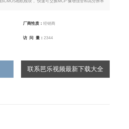
强sCMOS相机模块， 快速可交换MCP 像增强管和高分辨率
厂商性质：
经销商
访 问 量：
2344
联系芭乐视频最新下载大全