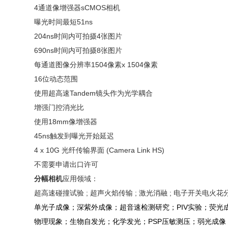
4通道像增强器sCMOS相机
曝光时间最短51ns
204ns时间内可拍摄4张图片
690ns时间内可拍摄8张图片
每通道图像分辨率1504像素x 1504像素
16位动态范围
使用超高速Tandem镜头作为光学耦合
增强门控消光比
使用18mm像增强器
45ns触发到曝光开始延迟
4 x 10G 光纤传输界面 (Camera Link HS)
不需要申请出口许可
分幅相机
应用领域：
超高速碰撞试验 ; 超声火焰传输 ; 激光消融 ; 电子开关电火花分析 ;
单光子成像；深紫外成像；超音速检测研究；PIV实验；荧光
物理现象；生物自发光；化学发光；PSP压敏测压；弱光成像