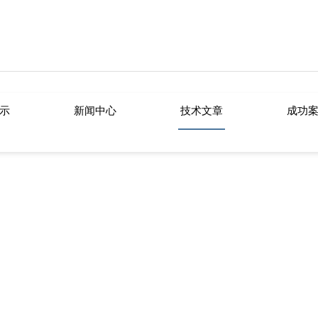
网站进入安卓版,芭乐视频官方下载,芭
示
新闻中心
技术文章
成功